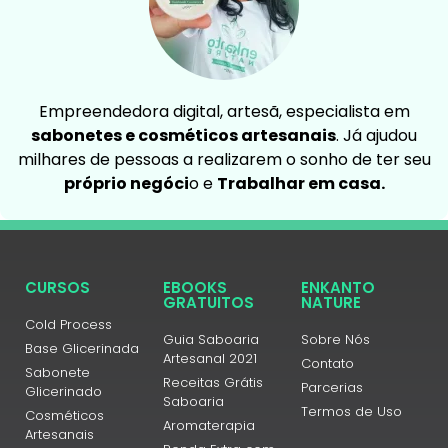
Empreendedora digital, artesã, especialista em
sabonetes e cosméticos artesanais
. Já ajudou
milhares de pessoas a realizarem o sonho de ter seu
próprio negóci
o e
Trabalhar em casa.
CURSOS
EBOOKS
ENKANTO
GRATUITOS
NATURE
Cold Process
Guia Saboaria
Sobre Nós
Base Glicerinada
Artesanal 2021
Contato
Sabonete
Receitas Grátis
Parcerias
Glicerinado
Saboaria
Termos de Uso
Cosméticos
Aromaterapia
Artesanais